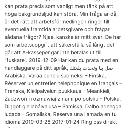
kan prata precis som vanligt men tänk på att
höga bakgrundsljud kan störa. Min fråga är då,
är det rätt att arbetsförmedlingen ringer till
eventuella framtida arbetsgivare och frågar
sådana frågor? Njae, kanske är mitt svar. De har
som arbetsuppgift att säkerställa så långt det
går att A-kassepengar inte betalas ut till
”fuskare”. 2019-12-09 Här kan du prata med en
handläggare på ditt språk, صل بنا وتحدث بلغتك -
Arabiska, Varaa puhelu suomeksi – Finska,
Réserver un entretien téléphonique en français –
Franska, Kielipalvelun puukkaus – Meänkieli,
Zadzwoń i rozmawiaj z nami po polsku – Polska,
Diŋgot giellabálvalusa – Samiska, Dalbo adeegga
luqada – Somaliska, Reserva una llamada en tu
idioma 2019-03-28 2017-01-24 Ring oss direkt