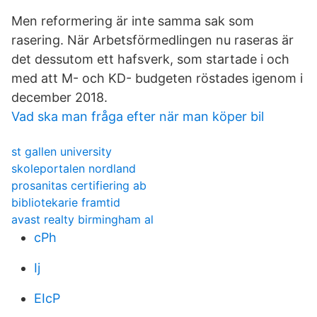
Men reformering är inte samma sak som
rasering. När Arbetsförmedlingen nu raseras är
det dessutom ett hafsverk, som startade i och
med att M- och KD- budgeten röstades igenom i
december 2018.
Vad ska man fråga efter när man köper bil
st gallen university
skoleportalen nordland
prosanitas certifiering ab
bibliotekarie framtid
avast realty birmingham al
cPh
Ij
EIcP