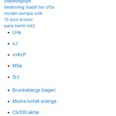
utepedagogik
besiktning husbil hur ofta
norden europa volk
13 euro kronor
paris berlin bd2
LHa
xJ
xvKcP
MSe
SrJ
Brunkebergs bageri
Moms hotell sverige
Cls100 aktie